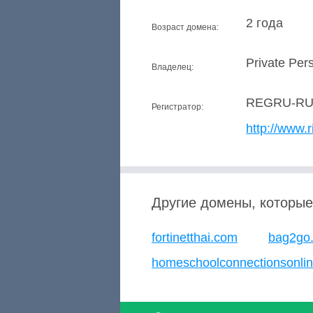
2 года
Возраст домена:
Private Per
Владелец:
REGRU-R
Регистратор:
http://www.r
Другие домены, которые
fortinetthai.com
bag2go.
homeschoolconnectionsonli