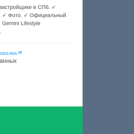
застройщике в СПб. ✓
К. ✓ Фото. ✓ Официальный
Gemini Lifestyle
.
ов в день
данных