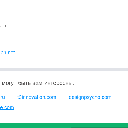
son
U
ipn.net
 могут быть вам интересны:
ru
t3innovation.com
designpsycho.com
ne.com