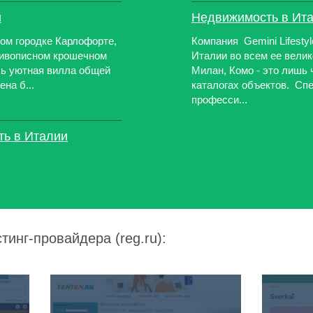
и
Недвижимость в Ит
ом городке Карлофорте,
Компания Gemini Lifesty
живописном крошечном
Италии во всем ее велик
сь уютная вилла общей
Милан, Комо - это лишь
на б...
каталогах объектов. Сп
професси...
ть в Италии
тинг-провайдера (reg.ru):