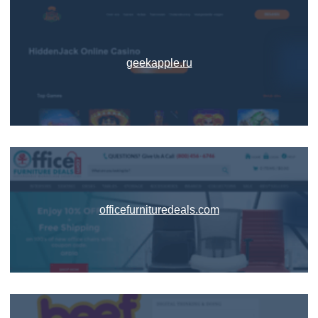
geekapple.ru
officefurnituredeals.com