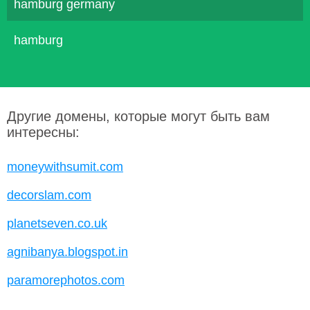
hamburg germany
hamburg
Другие домены, которые могут быть вам
интересны:
moneywithsumit.com
decorslam.com
planetseven.co.uk
agnibanya.blogspot.in
paramorephotos.com