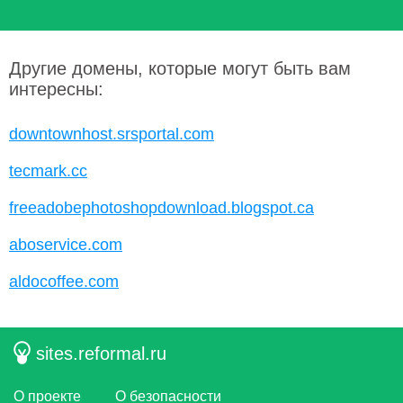
Другие домены, которые могут быть вам
интересны:
downtownhost.srsportal.com
tecmark.cc
freeadobephotoshopdownload.blogspot.ca
aboservice.com
aldocoffee.com
sites.reformal.ru
О проекте
О безопасности