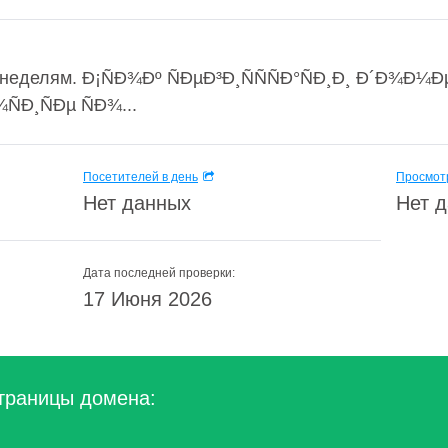
неделям. Ð¡ÑÐ¾Ðº ÑÐµÐ³Ð¸ÑÑÑÐ°ÑÐ¸Ð¸ Ð´Ð¾Ð¼Ð
¾ÑÐ¸ÑÐµ ÑÐ¾...
Посетителей в день
Просмотр
Нет данных
Нет 
Дата последней проверки:
17 Июня 2026
траницы домена: