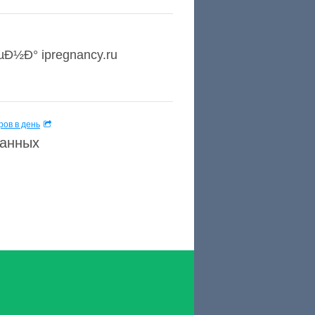
µÐ½Ð° ipregnancy.ru
ов в день
данных