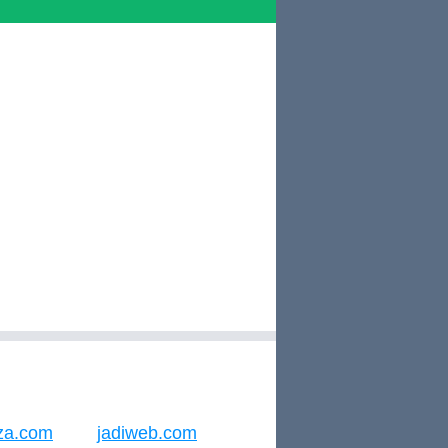
za.com
jadiweb.com