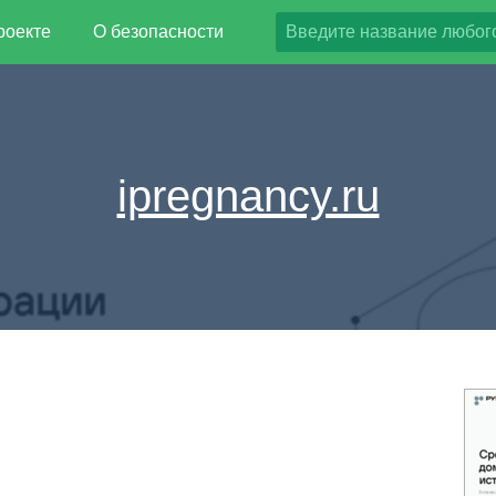
роекте
О безопасности
ipregnancy.ru