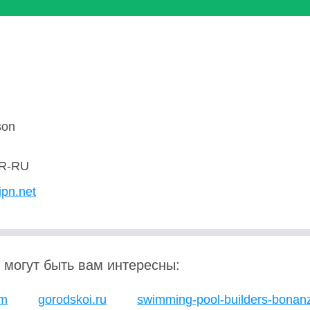
son
R-RU
ipn.net
 могут быть вам интересны:
om
gorodskoi.ru
swimming-pool-builders-bonan