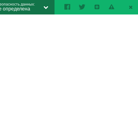
зопасность данных:
е определена