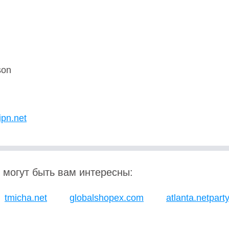
son
ipn.net
 могут быть вам интересны:
tmicha.net
globalshopex.com
atlanta.netpart