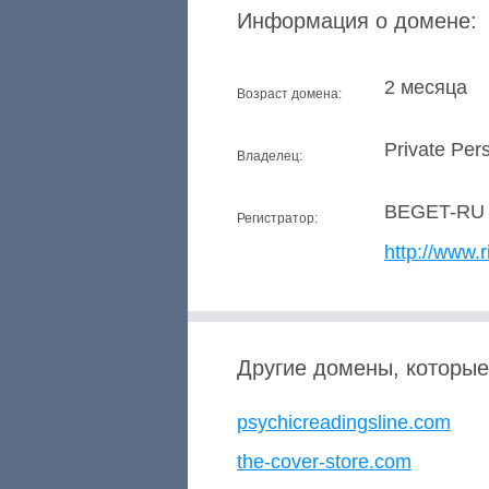
Информация о домене:
2 месяца
Возраст домена:
Private Per
Владелец:
BEGET-RU
Регистратор:
http://www.r
Другие домены, которые
psychicreadingsline.com
the-cover-store.com