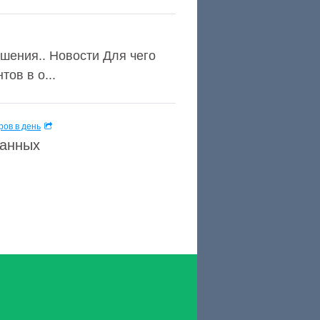
ешения.. Новости Для чего
ов в о...
ов в день
данных