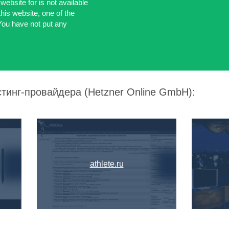
website for is not available
 this website, one of the
You have not put any
стинг-провайдера (Hetzner Online GmbH):
athlete.ru