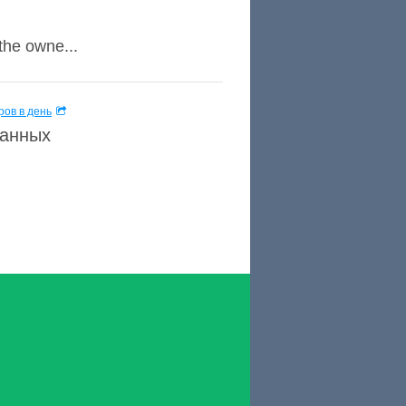
 the owne...
ов в день
данных