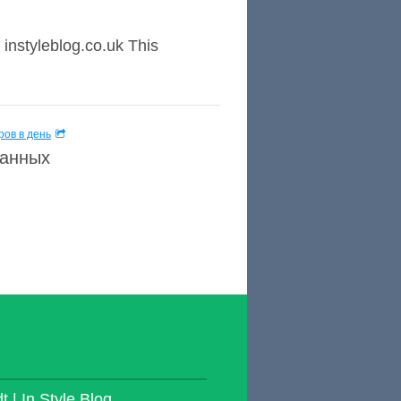
instyleblog.co.uk This
ов в день
данных
 | In Style Blog