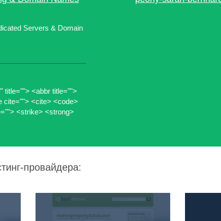
dicated Servers & Domain
title=""> <abbr title="">
e cite=""> <cite> <code>
e=""> <strike> <strong>
стинг-провайдера: