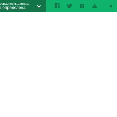
зопасность данных:
е определена