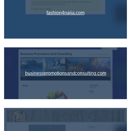
fashion4naija.com
businesspromotionsandconsulting.com