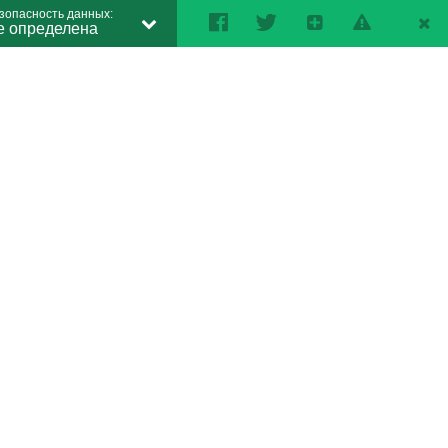
зопасность данных:
е определена