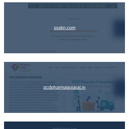
ssskn.com
pcdpharmagujarat.in