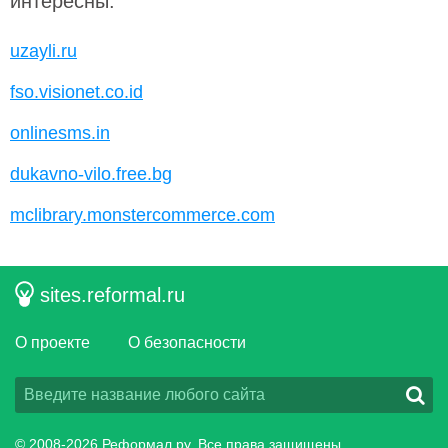
интересны:
uzayli.ru
fso.visionet.co.id
onlinesms.in
dukavno-vilo.free.bg
mclibrary.monstercommerce.com
sites.reformal.ru
О проекте
О безопасности
© 2008-2026
Реформал.ру
, Все права защищены.