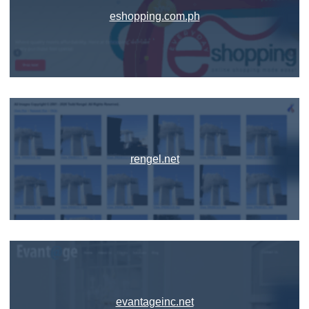
eshopping.com.ph
rengel.net
evantageinc.net