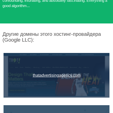
confounding, infuriating, and absolutely fascinating. Everything a
good algorithm...
Другие домены этого хостинг-провайдера
(Google LLC):
thatadvertisingagency.com