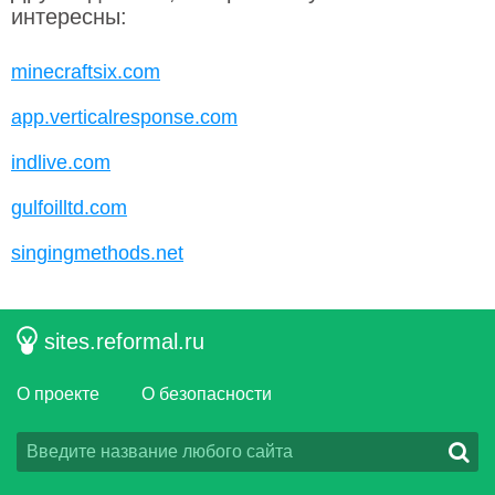
интересны:
minecraftsix.com
app.verticalresponse.com
indlive.com
gulfoilltd.com
singingmethods.net
sites.reformal.ru
О проекте
О безопасности