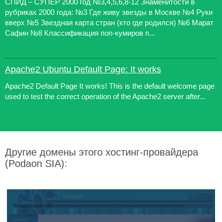
СПИД – СУПЕР 2000 год №3,4,5,6,8-12 Знаменитости в
рубриках 2000 года: №3 Где живу звезды в Москве №4 Руки
вверх №5 Звездная карта стран (кто где родился) №6 Марат
Сафин №8 Классификация поп-кумиров п...
Apache2 Ubuntu Default Page: It works
Apache2 Default Page It works! This is the default welcome page
used to test the correct operation of the Apache2 server after...
Другие домены этого хостинг-провайдера
(Podaon SIA):