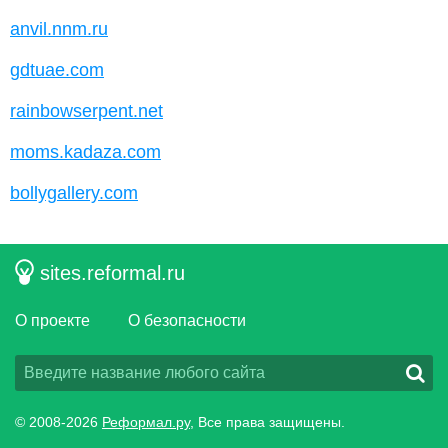
anvil.nnm.ru
gdtuae.com
rainbowserpent.net
moms.kadaza.com
bollygallery.com
sites.reformal.ru
О проекте
О безопасности
© 2008-2026
Реформал.ру
, Все права защищены.