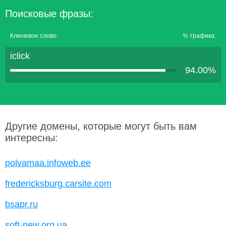
Поисковые фразы:
Ключевое слово:
% трафика:
iclick
94.00%
Другие домены, которые могут быть вам
интересны:
polvamaa.infoweb.ee
fredericksburg.carsite.com
bsapr.ru
soft-new.org.ua