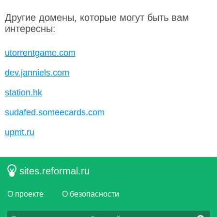
Другие домены, которые могут быть вам
интересны:
utorrentgame.com
dev.janniels.com
station.hk
sudafed.someecards.com
upmt.ru
sites.reformal.ru
О проекте
О безопасности