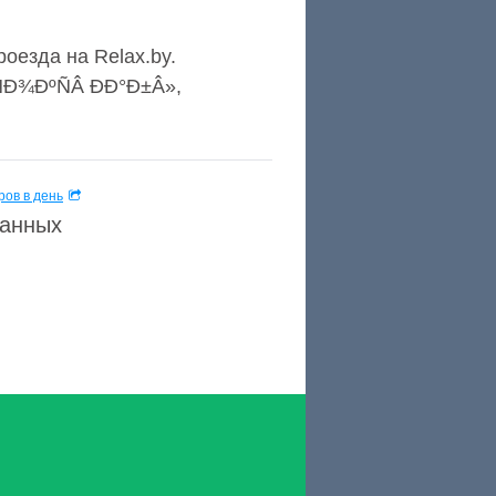
роезда на Relax.by.
ÑÐ¾ÐºÑÂ ÐÐ°Ð±Â»,
ов в день
данных