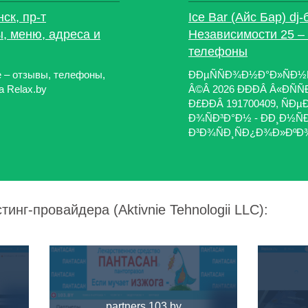
нск, пр-т
Ice Bar (Айс Бар) dj-
, меню, адреса и
Независимости 25 –
телефоны
ке – отзывы, телефоны,
ÐÐµÑÑÐ¾Ð½Ð°Ð»ÑÐ½Ñ
а Relax.by
Â©Â 2026 ÐÐÐÂ Â«ÐÑÑ
Ð£ÐÐÂ 191700409, ÑÐµÐ³
Ð¾ÑÐ³Ð°Ð½ - ÐÐ¸Ð½Ñ
Ð³Ð¾ÑÐ¸ÑÐ¿Ð¾Ð»ÐºÐ¾Ð
инг-провайдера (Aktivnie Tehnologii LLC):
partners.103.by