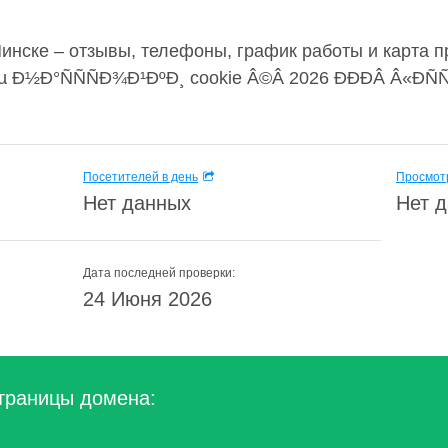
 Минске – отзывы, телефоны, график работы и карта п
Ð½Ð°ÑÑÑÐ¾Ð¹ÐºÐ¸ cookie Â©Â 2026 ÐÐÐÂ Â«ÐÑ
Посетителей в день
Просмотр
Нет данных
Нет 
Дата последней проверки:
24 Июня 2026
траницы домена: