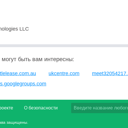
nologies LLC
 могут быть вам интересны:
ittlelease.com.au
ukcentre.com
meet32054217.
es.googlegroups.com
роекте
О безопасности
рава защищены.