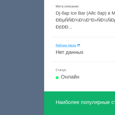
Мета-описание:
Dj-бар Ice Bar (Айс бар) в
ÐÐµÑÑÐ¾Ð½Ð°Ð»ÑÐ½ÑÐµ 
Ð£ÐÐ...
Рейтинг Alexa
Нет данных
Статус:
Онлайн
Наиболее популярные с