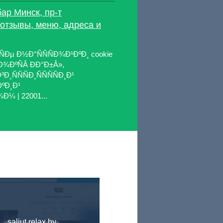
бар Минск, пр-т
 отзывы, меню, адреса и
Ðµ Ð½Ð°ÑÑÑÐ¾Ð¹ÐºÐ¸ cookie
Ð¾ÐºÑÂ ÐÐ°Ð±Â»,
Ð¸ÑÑÑÐ¸ÑÑÑÑÐ¸Ð¹
ÐºÐ¸Ð¹
¼ | 22001...
saljut.relax.by