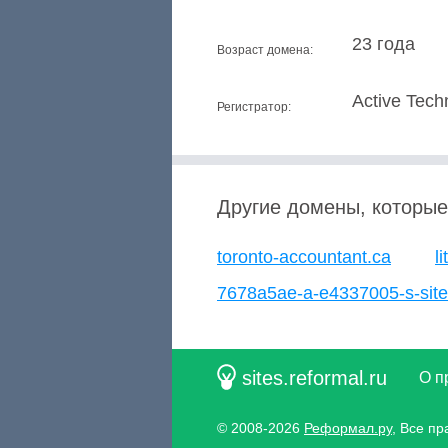
23 года
Возраст домена:
Active Tech
Регистратор:
Другие домены, которые
toronto-accountant.ca
l
7678a5ae-a-e4337005-s-sit
sites.reformal.ru
О п
© 2008-2026
Реформал.ру
, Все п