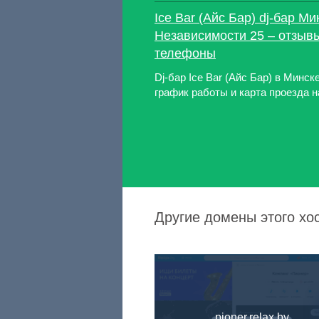
Ice Bar (Айс Бар) dj-бар Ми
Независимости 25 – отзывы
телефоны
Dj-бар Ice Bar (Айс Бар) в Минс
график работы и карта проезда н
Другие домены этого хост
pioner.relax.by