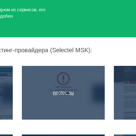
дном из сервисов, его
Удобен
тинг-провайдера (Selectel MSK):
neotec.su