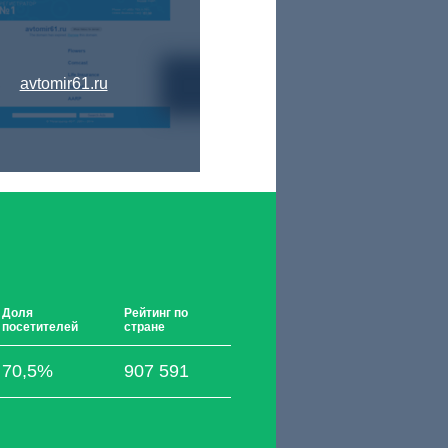
avtomir61.ru
Доля
Рейтинг по
посетителей
стране
70,5%
907 591