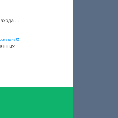
входа ...
ов в день
данных