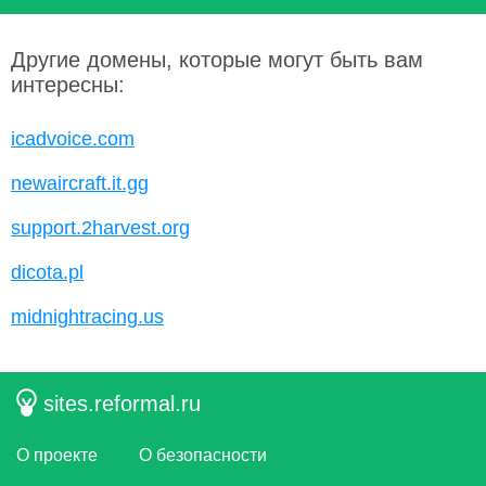
Другие домены, которые могут быть вам
интересны:
icadvoice.com
newaircraft.it.gg
support.2harvest.org
dicota.pl
midnightracing.us
sites.reformal.ru
О проекте
О безопасности