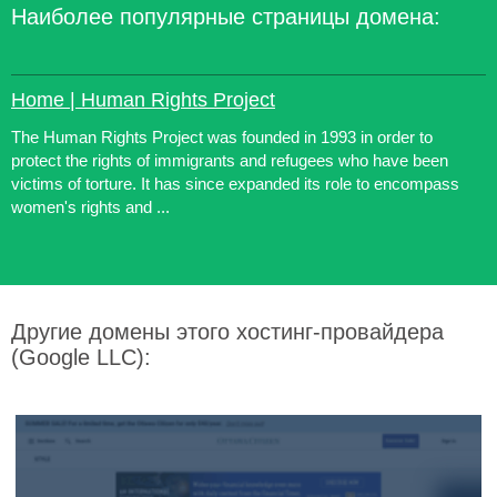
Наиболее популярные страницы домена:
Home | Human Rights Project
The Human Rights Project was founded in 1993 in order to
protect the rights of immigrants and refugees who have been
victims of torture. It has since expanded its role to encompass
women's rights and ...
Другие домены этого хостинг-провайдера
(Google LLC):