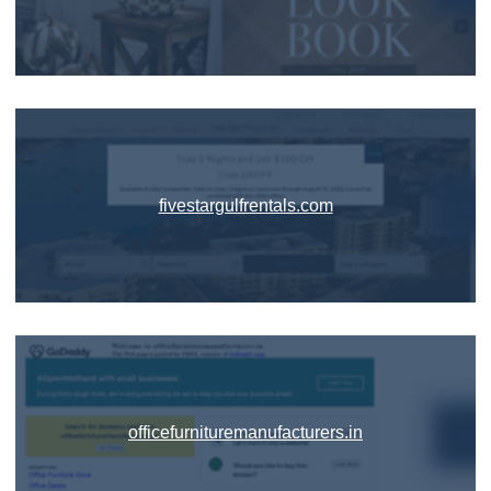
fivestargulfrentals.com
officefurnituremanufacturers.in