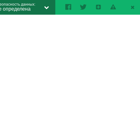
зопасность данных:
е определена