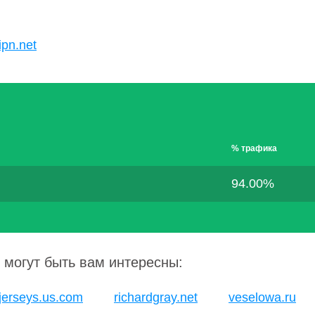
U
ipn.net
% трафика
94.00%
 могут быть вам интересны:
jerseys.us.com
richardgray.net
veselowa.ru