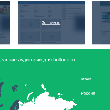
3d-layer.ru
ление аудитории для hotlook.ru:
Страна
Россия