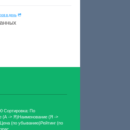
ов в день
данных
0 Сортировка: По
(А -> Я)Наименование (Я ->
Цена (по убыванию)Рейтинг (по
рас...