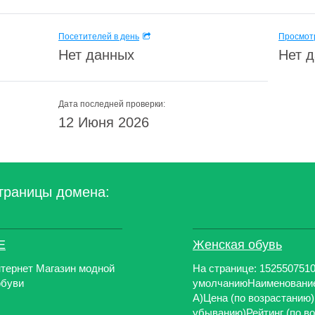
Посетителей в день
Просмотр
Нет данных
Нет 
Дата последней проверки:
12 Июня 2026
траницы домена:
E
Женская обувь
ернет Магазин модной
На странице: 1525507510
обуви
умолчаниюНаименование 
А)Цена (по возрастанию)
убыванию)Рейтинг (по воз