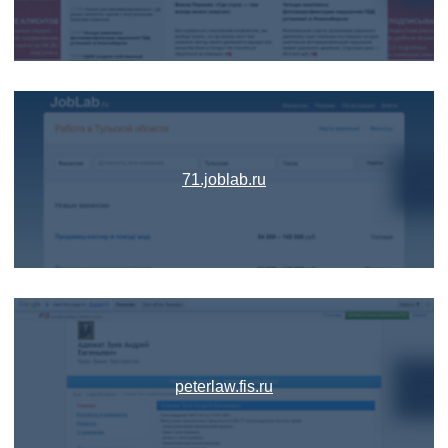
71.joblab.ru
peterlaw.fis.ru