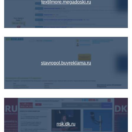
textilmore.megadoski.ru
stavropol.buyreklama.ru
nsk.dk.ru