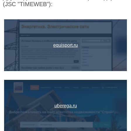
(JSC "TIMEWEB"):
equisport.ru
uberega.ru