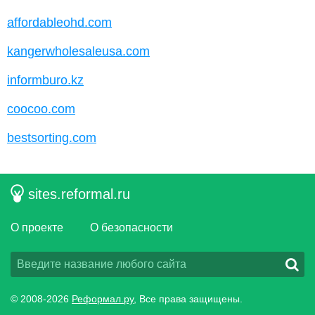
affordableohd.com
kangerwholesaleusa.com
informburo.kz
coocoo.com
bestsorting.com
sites.reformal.ru
О проекте
О безопасности
© 2008-2026
Реформал.ру
, Все права защищены.