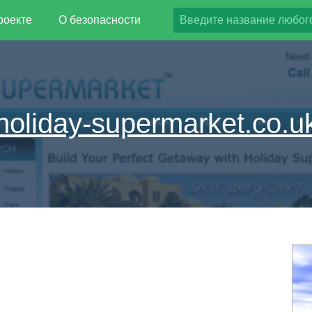
роекте
О безопасности
holiday-supermarket.co.u