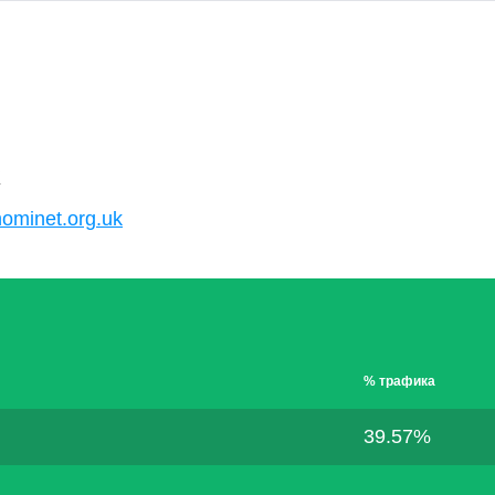
K
nominet.org.uk
% трафика
39.57%