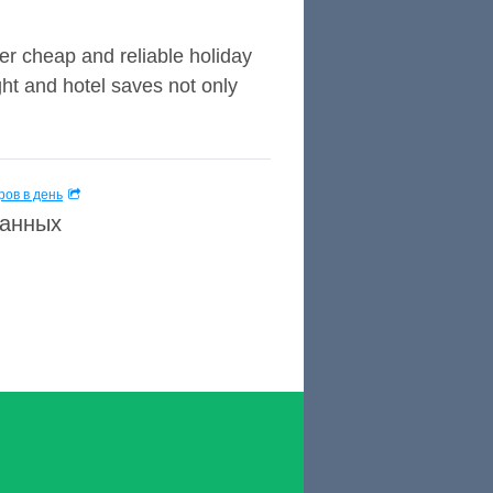
r cheap and reliable holiday
ght and hotel saves not only
ов в день
данных