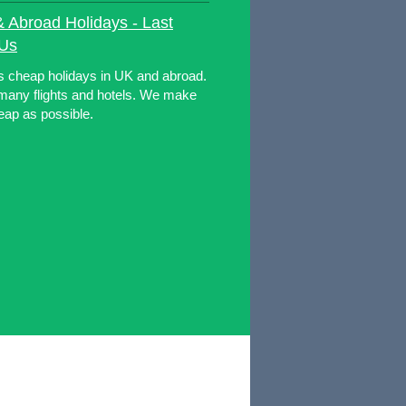
& Abroad Holidays - Last
 Us
s cheap holidays in UK and abroad.
many flights and hotels. We make
eap as possible.