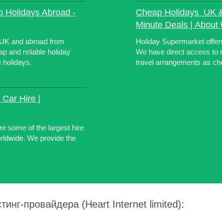
 Holidays Abroad -
Cheap Holidays  UK 
Minute Deals | About
 UK and abroad from
Holiday Supermarket offer
p and reliable holiday
We have direct access to 
 holidays.
travel arrangements as ch
 Car Hire |
e some of the largest hire
orldwide. We provide the
инг-провайдера (Heart Internet limited):