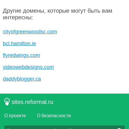
Другие домены, которые могут быть вам
интересны:
cityofgreenwoodsc.com
bcl.hamilton.ie
flyredwings.com
videowebdesigns.com
daddyblogger.ca
sites.reformal.ru
О проекте
О безопасности