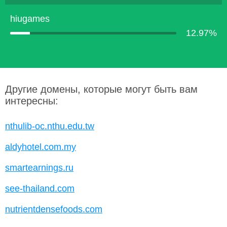
hiugames
12.97%
Другие домены, которые могут быть вам
интересны:
nthulib-oc.nthu.edu.tw
aldyhotel.com.my
smartearnings.ru
see-thailand.com
nutrientdensefoods.com