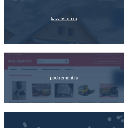
kazansrub.ru
pod-remont.ru