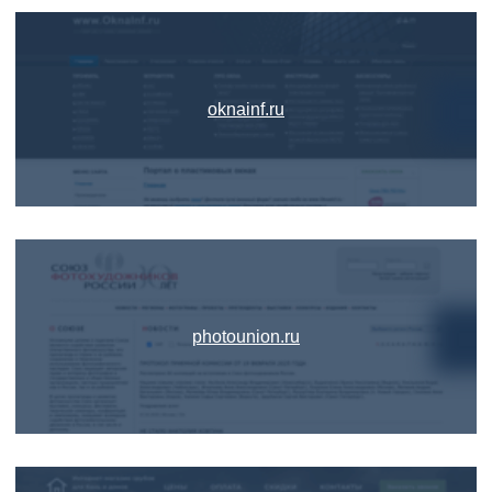
oknainf.ru
photounion.ru