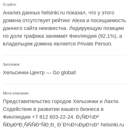
О сайте:
Анализ данных helsinki.ru показал, что у этого
домена отсутствует рейтинг Alexa и посещаемость
данного сайта неизвестна. Лидирующую позицию
по доле трафика занимает Финляндия (92,1%), а
владельцем домена является Private Person.
Заголовок:
Хельсинки-Центр — Go global!
Мета-описание:
Представительство городов Хельсинки и Лахти.
Содействие в развитии вашего бизнеса в
Финляндии +7 812 603-22-24. Ð¡ÑÐ¾Ðº
ÑÐµÐ³Ð¸ÑÑÑÐ°ÑÐ¸Ð¸ Ð´Ð¾Ð¼ÐµÐ½Ð° helsinki.ru