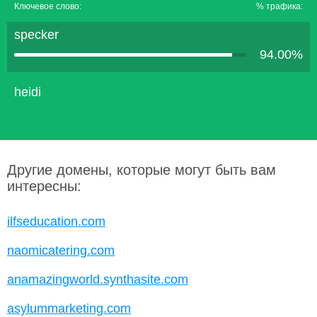
Ключевое слово:
% трафика:
specker
94.00%
heidi
Другие домены, которые могут быть вам
интересны:
ilfseducation.com
naomicatering.com
anamazingworld.synthasite.com
asylummarketing.com