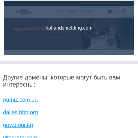
hollandshielding.com
Другие домены, которые могут быть вам
интересны:
numiz.com.ua
dallas.bbb.org
gov.btour.kg
vitacress.com