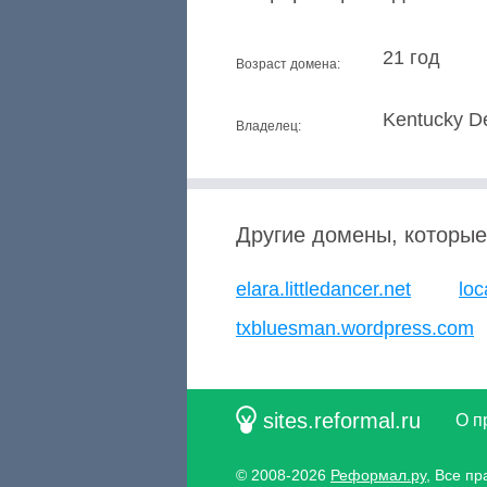
21 год
Возраст домена:
Kentucky De
Владелец:
Другие домены, которые
elara.littledancer.net
loc
txbluesman.wordpress.com
sites.reformal.ru
О п
© 2008-2026
Реформал.ру
, Все п