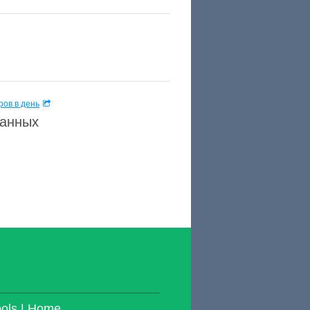
ов в день
данных
ools | Home