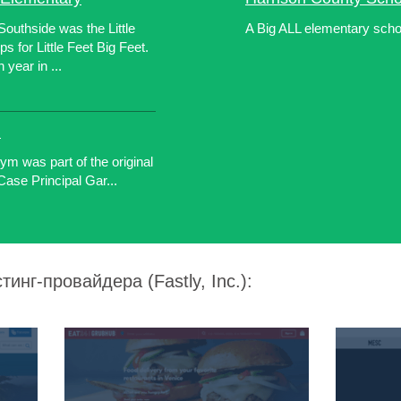
outhside was the Little
A Big ALL elementary schoo
s for Little Feet Big Feet.
 year in ...
l
m was part of the original
Case Principal Gar...
инг-провайдера (Fastly, Inc.):