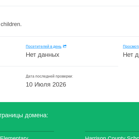
children.
Посетителей в день
Просмотр
Нет данных
Нет 
Дата последней проверки:
10 Июля 2026
траницы домена:
 Elementary
Harrison County Sch