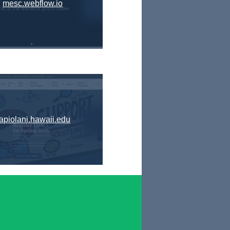
mesc.webflow.io
apiolani.hawaii.edu