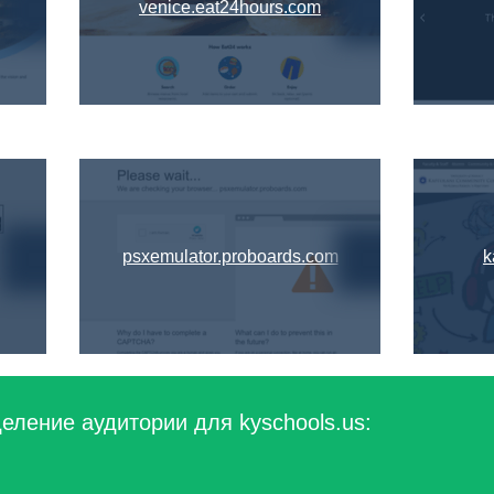
venice.eat24hours.com
psxemulator.proboards.com
k
еление аудитории для kyschools.us: