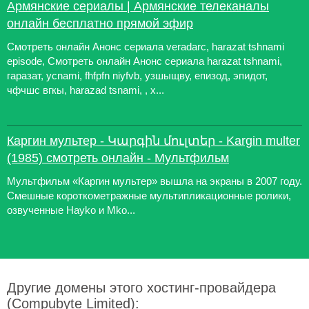
Армянские сериалы | Армянские телеканалы
онлайн бесплатно прямой эфир
Смотреть онлайн Анонс сериала veradarc, harazat tshnami
episode, Смотреть онлайн Анонс сериала harazat tshnami,
гаразат, ycnami, fhfpfn niyfvb, узшыщву, епизод, эпидот,
чфчшс вгкы, harazad tsnami, , х...
Каргин мультер - Կարգին մուլտեր - Kargin multer
(1985) смотреть онлайн - Мультфильм
Мультфильм «Каргин мультер» вышла на экраны в 2007 году.
Смешные короткометражные мультипликационные ролики,
озвученные Hayko и Mko...
Другие домены этого хостинг-провайдера
(Compubyte Limited):