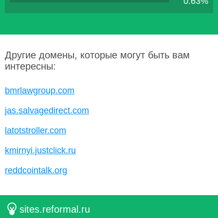
0.63%
Другие домены, которые могут быть вам
интересны:
bmrlawgroup.com
jas.salvagedirect.com
latotstroller.com
kmirnyi.justclick.ru
reddcointalk.org
sites.reformal.ru