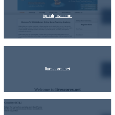
iqraalquran.com
livescores.net