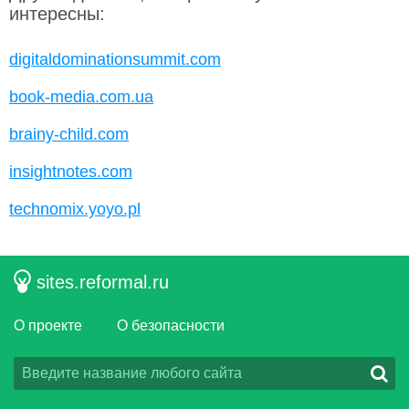
интересны:
digitaldominationsummit.com
book-media.com.ua
brainy-child.com
insightnotes.com
technomix.yoyo.pl
sites.reformal.ru
О проекте
О безопасности