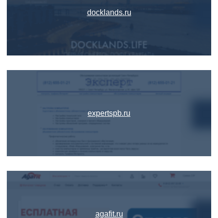
docklands.ru
expertspb.ru
agafit.ru