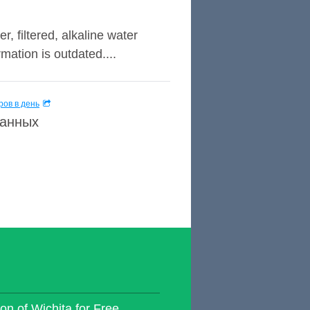
 filtered, alkaline water
mation is outdated....
ов в день
данных
n of Wichita for Free