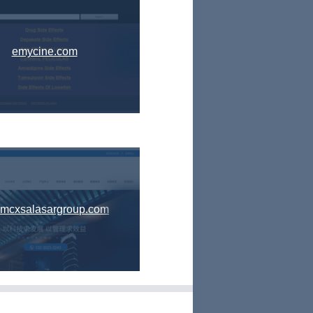
emycine.com
tymcxsalasargroup.com