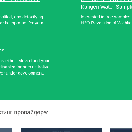
Kangen Water Sampl
ottled, and detoxifying
Interested in free samples
r is important for your
H2O Revolution of Wichita,
es
has either: Moved and your
isabled for administrative
/or under development.
стинг-провайдера: