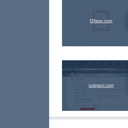
f2fapp.com
vctingcr.com