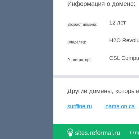
Информация о домене:
12 лет
Возраст домена:
H2O Revolu
Владелец:
CSL Comput
Регистратор:
Другие домены, которые
surfline.ru
oame.on.ca
sites.reformal.ru
О п