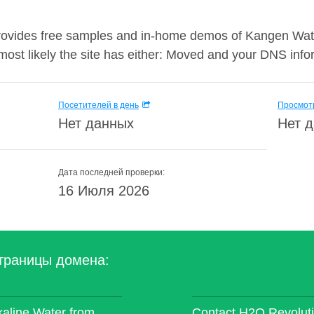
ovides free samples and in-home demos of Kangen Water,
ost likely the site has either: Moved and your DNS infor
Посетителей в день
Просмотр
Нет данных
Нет 
Дата последней проверки:
16 Июля 2026
траницы домена:
aline Water from
Contact H2O Revolutio