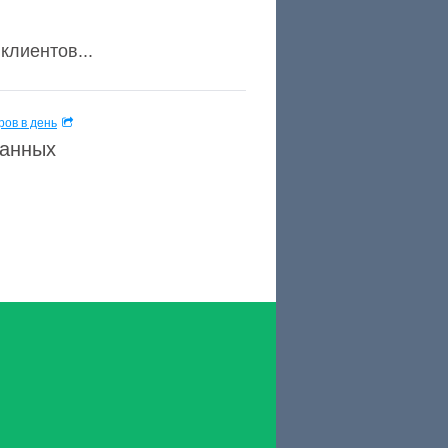
клиентов...
ов в день
данных