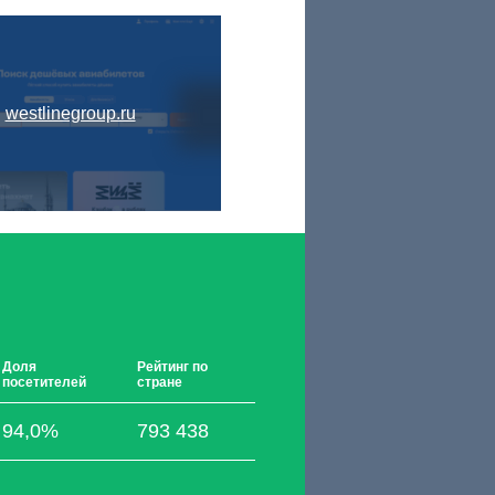
westlinegroup.ru
Доля
Рейтинг по
посетителей
стране
94,0%
793 438