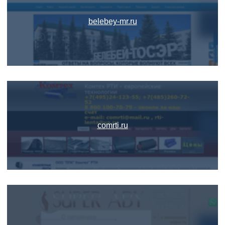
belebey-mr.ru
comrti.ru