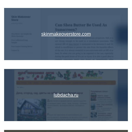
skinmakeoverstore.com
lubdacha.ru