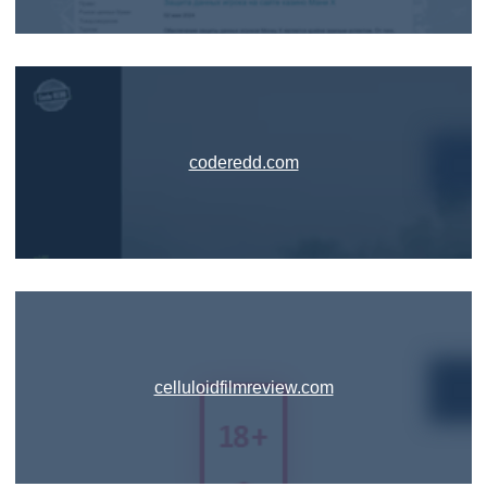
coderedd.com
celluloidfilmreview.com