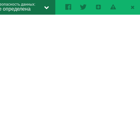
зопасность данных:
е определена