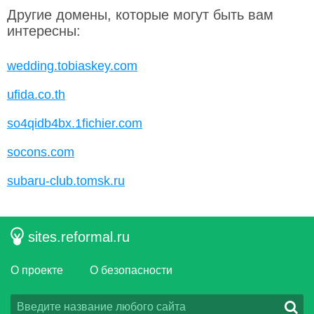
Другие домены, которые могут быть вам
интересны:
wedding.tobiaskey.com
ufida.co.th
so4qidb4bx.1fichier.com
socons.com
subaru-club.tomsk.ru
sites.reformal.ru
О проекте
О безопасности