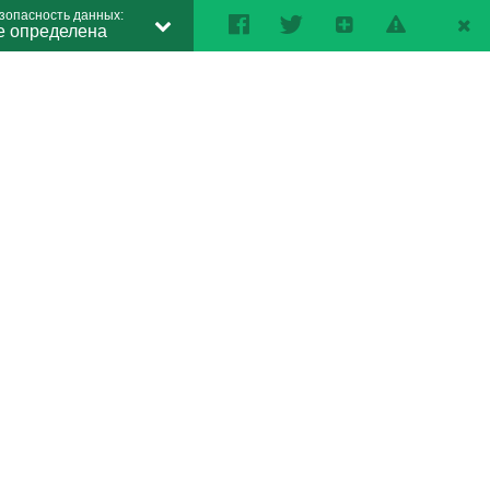
зопасность данных:
е определена