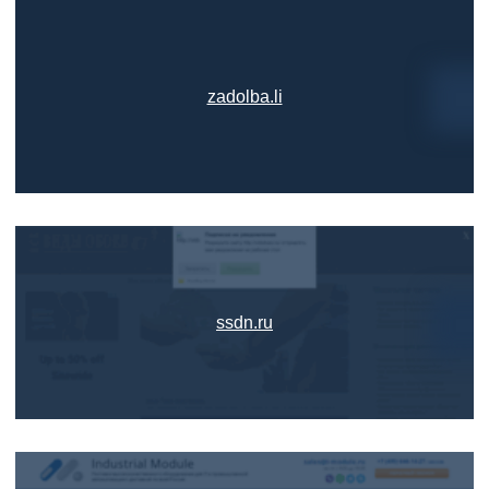
zadolba.li
ssdn.ru