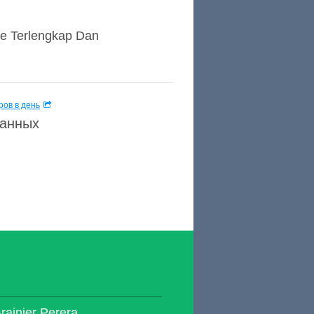
ine Terlengkap Dan
ов в день
данных
rainier Perera