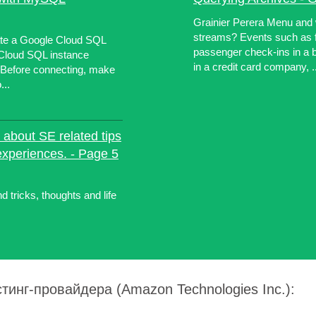
Grainier Perera Menu and
streams? Events such as fl
eate a Google Cloud SQL
passenger check-ins in a b
Cloud SQL instance
in a credit card company, ..
Before connecting, make
...
e about SE related tips
 experiences. - Page 5
d tricks, thoughts and life
тинг-провайдера (Amazon Technologies Inc.):