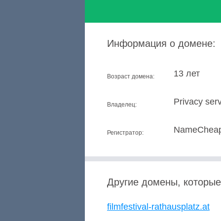
Информация о домене:
13 лет
Возраст домена:
Privacy serv
Владелец:
NameCheap,
Регистратор:
Другие домены, которые
filmfestival-rathausplatz.at