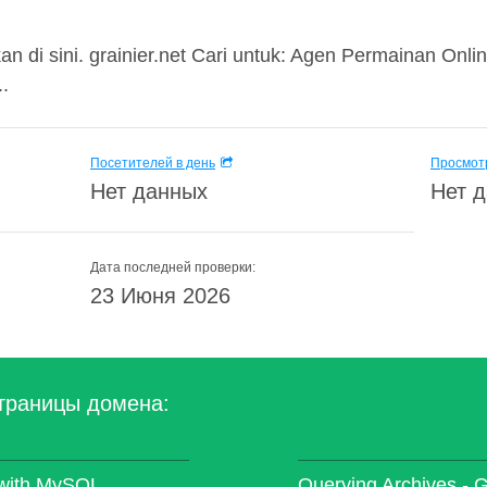
kan di sini. grainier.net Cari untuk: Agen Permainan Onl
.
Посетителей в день
Просмотр
Нет данных
Нет 
Дата последней проверки:
23 Июня 2026
траницы домена:
 with MySQL
Querying Archives - G