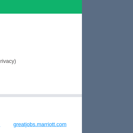
rivacy)
m
greatjobs.marriott.com