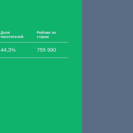
Доля
Рейтинг по
посетителей
стране
44,3%
755 990