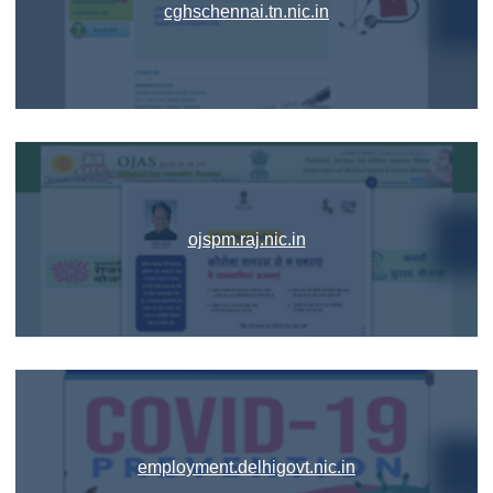
cghschennai.tn.nic.in
ojspm.raj.nic.in
employment.delhigovt.nic.in