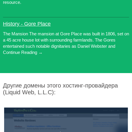
resource.
History - Gore Place
The Mansion The mansion at Gore Place was built in 1806, set on
a 45 acre house lot with surrounding farmlands. The Gores
entertained such notable dignitaries as Daniel Webster and
Continue Reading →
Другие домены этого хостинг-провайдера
(Liquid Web, L.L.C):