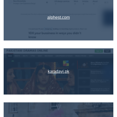
alphest.com
karadayi.pk