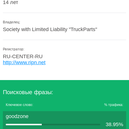
14 лет
Владелец:
Society with Limited Liability "TruckParts"
Регистратор:
RU-CENTER-RU
http://www.ripn.net
Поисковые фразы:
Ключевое слово:
% трафика:
goodzone
38.95%