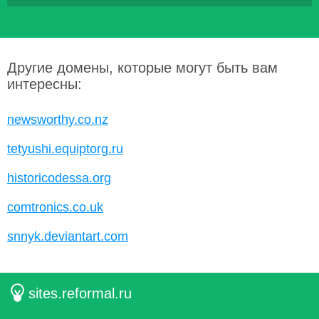
Другие домены, которые могут быть вам
интересны:
newsworthy.co.nz
tetyushi.equiptorg.ru
historicodessa.org
comtronics.co.uk
snnyk.deviantart.com
sites.reformal.ru