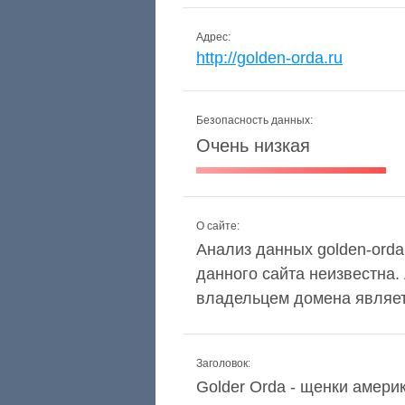
Адрес:
http://golden-orda.ru
Безопасность данных:
Очень низкая
О сайте:
Анализ данных golden-orda.
данного сайта неизвестна.
владельцем домена являетс
Заголовок:
Golder Orda - щенки амери