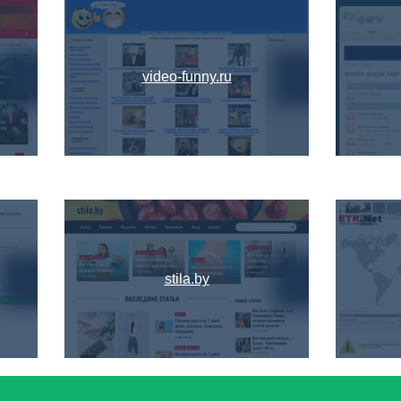
video-funny.ru
stila.by