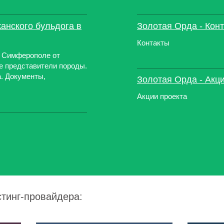
канского бульдога в
Золотая Орда - Кон
Контакты
в Симферополе от
е представители породы.
а. Документы,
Золотая Орда - Акц
Акции проекта
стинг-провайдера: