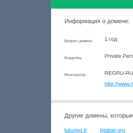
Информация о домене:
1 год
Возраст домена:
Private Per
Владелец:
REGRU-R
Регистратор:
http://www.r
Другие домены, которые
futuring.fr
kitabat.org