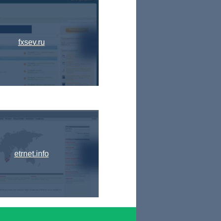
fxsev.ru
etrnet.info