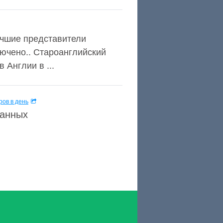
учшие представители
лючено.. Староанглийский
 Англии в ...
ов в день
данных