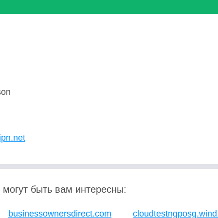
son
U
ipn.net
 могут быть вам интересны:
businessownersdirect.com
cloudtestngposg.wind.