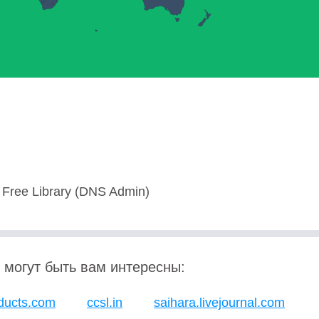
 Free Library (DNS Admin)
 могут быть вам интересны:
oducts.com
ccsl.in
saihara.livejournal.com