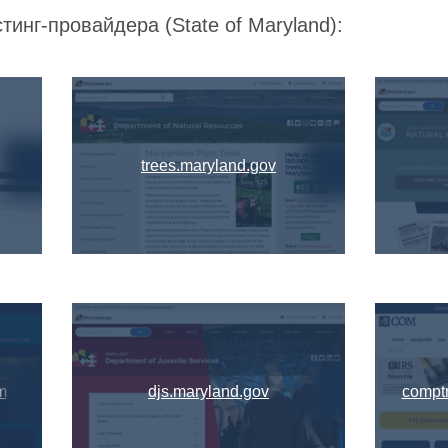
тинг-провайдера (State of Maryland):
trees.maryland.gov
m
djs.maryland.gov
comptr