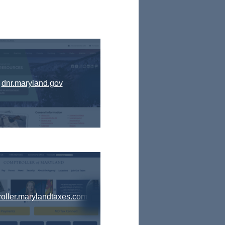
dnr.maryland.gov
oller.marylandtaxes.com