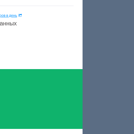
ов в день
данных